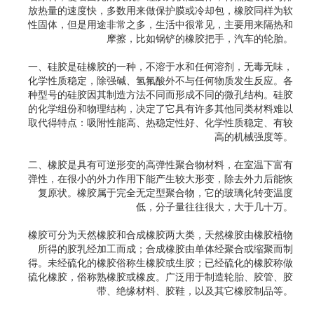
放热量的速度快，多数用来做保护膜或冷却包，橡胶同样为软
性固体，但是用途非常之多，生活中很常见，主要用来隔热和
摩擦，比如锅铲的橡胶把手，汽车的轮胎。
一、硅胶是硅橡胶的一种，不溶于水和任何溶剂，无毒无味，
化学性质稳定，除强碱、氢氟酸外不与任何物质发生反应。各
种型号的硅胶因其制造方法不同而形成不同的微孔结构。硅胶
的化学组份和物理结构，决定了它具有许多其他同类材料难以
取代得特点：吸附性能高、热稳定性好、化学性质稳定、有较
高的机械强度等。
二、橡胶是具有可逆形变的高弹性聚合物材料，在室温下富有
弹性，在很小的外力作用下能产生较大形变，除去外力后能恢
复原状。橡胶属于完全无定型聚合物，它的玻璃化转变温度
低，分子量往往很大，大于几十万。
橡胶可分为天然橡胶和合成橡胶两大类，天然橡胶由橡胶植物
所得的胶乳经加工而成；合成橡胶由单体经聚合或缩聚而制
得。未经硫化的橡胶俗称生橡胶或生胶；已经硫化的橡胶称做
硫化橡胶，俗称熟橡胶或橡皮。广泛用于制造轮胎、胶管、胶
带、绝缘材料、胶鞋，以及其它橡胶制品等。