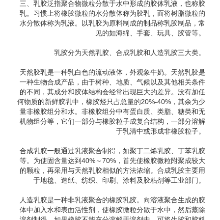
三、乳胶泛指聚合物微粒分散于水中形成的胶体乳液，也称胶
乳。习惯上将橡胶微粒的水分散体称为胶乳，而将树脂微粒的
水分散体称为乳液。以乳胶为原料制成的制品称乳胶制品，常
见的如海绵、手套、玩具、胶管等。
乳胶分为天然乳胶、合成乳胶和人造乳胶三大类。
天然胶乳是一种乳白色的流动液体，外观象牛奶。天然乳胶是
一种生物合成产品，由于树种、地质、气候以及其他相关条件
的不同，其成分和胶体结构会经常出现巨大的差异。没有加任
何物质的新鲜胶乳中，橡胶烃只占总量的20%-40%，其余为少
量非橡胶组分和水。非橡胶组分中有蛋白质、类脂、糖类和无
机物组分等，它们一部分与橡胶粒子成复合结构，一部分溶解
于乳清中或形成非橡胶粒子。
合成乳胶一般通过乳液聚合制得，如聚丁二烯乳胶、丁苯乳胶
等。为使固含量达到40%～70%，首先使橡胶微粒附聚成较大
的颗粒，再采用与天然乳胶相似的方法浓缩。合成乳胶主要用
于地毯、造纸、纺织、印刷、涂料及胶粘剂等工业部门。
人造乳胶是一种非乳液聚合的橡胶乳胶。向溶液聚合生成的胶
体中加入水和表面活性剂，使橡胶微粒分散于水中，然后蒸除
溶剂制得。如果橡胶不能充分溶解于溶剂中，可将生胶和胶料